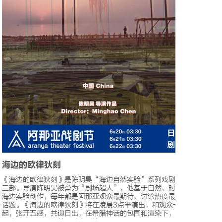
海边的欧律狄刻
舞台
《海边的欧律狄刻》是陈明昊“海边自然实验”系列戏剧的第
由导
三部。导演陈明昊被誉为“剧场超人”，他基于自然、时间的
故事
海边实验创作，每年都是阿那亚观众最期待、讨论热度最高的
它是
话题。《海边的欧律狄刻》将在凌晨3点半演出，和观众一
思考
起，张开五感，共迎日出，在希腊神话的包围和渲染下，讲述
这部
回头一眼、万爱俱焚的千古爱情。
桥梁