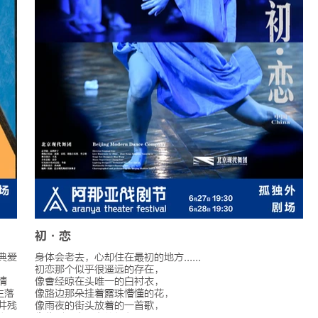
初·恋
典爱
身体会老去，心却住在最初的地方......
初恋那个似乎很遥远的存在，
情
像會经晾在头唯一的白衬衣，
生落
像路边那朵挂着露珠懵懂的花，
井残
像雨夜的街头放着的一首歌，
梅
像收到一个无名的纸条，