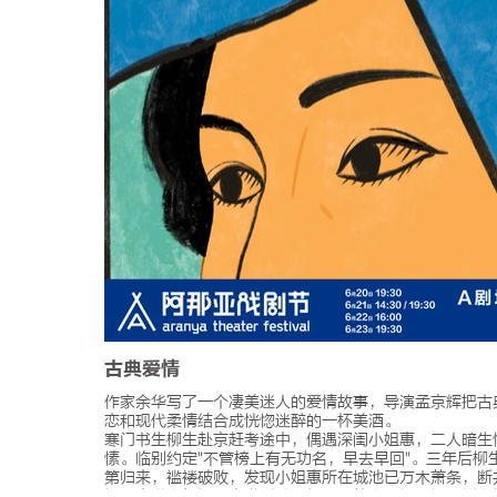
古典爱情
作家余华写了一个凄美迷人的爱情故事，导演孟京辉把古
恋和现代柔情结合成恍惚迷醉的一杯美酒。
寒门书生柳生赴京赶考途中，偶遇深闺小姐惠，二人暗生
愫。临别约定"不管榜上有无功名，早去早回"。三年后柳
第归来，褴褛破败，发现小姐惠所在城池已万木萧条，断
垣…当世事如烟，充满呼喊和细雨，故事瞬间崩塌，鲜血