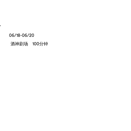
06/18-06/20
酒神剧场
100分钟
去核的李子
ΚΛΗΜΕΝΤΙΝΕΣ ΧΩΡΙΣ ΚΟΥΚΟΥΤΣΙ
女演员兼导演诺埃米·瓦西里亚杜所展现的这场表演属于希
腊新一代戏剧的范畴，在这部作品中搭建出一个独特的舞
台“集会”（agora）——它在观众眼前被建构、拆解、扭
曲。政治与社会问题让位于挑选最佳土豆的小技巧，花哨
的笑话变成了街头哲学，一筐李子在寻找买家，一个剧团
则为自身不完美的存在而讨价还价。